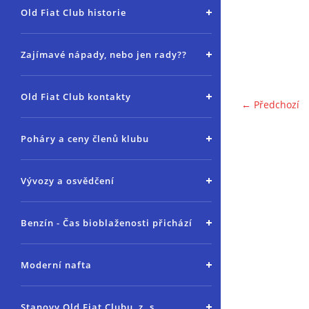
Old Fiat Club historie
Zajímavé nápady, nebo jen rady??
Old Fiat Club kontakty
← Předchozí
Poháry a ceny členů klubu
Vývozy a osvědčení
Benzín - Čas bioblaženosti přichází
Moderní nafta
Stanovy Old Fiat Clubu, z. s.