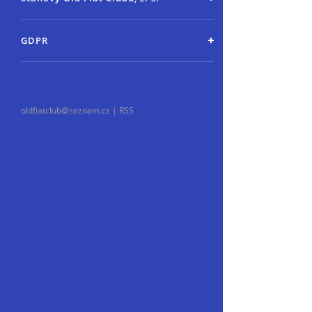
GDPR
oldfiatclub@seznam.cz |
RSS