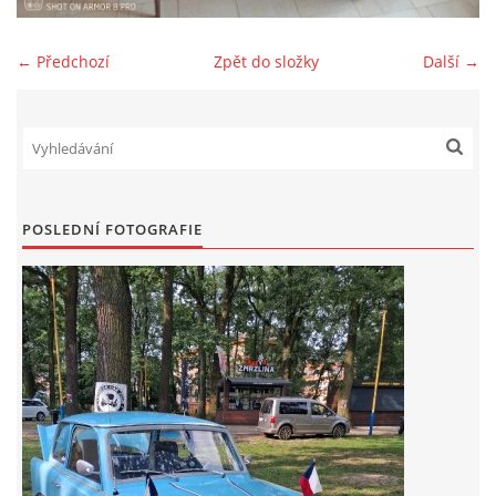
Zajímavé nápady, nebo jen rady??
← Předchozí
Zpět do složky
Další →
Old Fiat Club kontakty
Poháry a ceny členů klubu
POSLEDNÍ FOTOGRAFIE
Vývozy a osvědčení
Benzín - Čas bioblaženosti přichází
Moderní nafta
Stanovy Old Fiat Clubu, z. s.