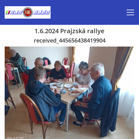
1.6.2024 Prajzská rallye
Úvod
received_445656438419904
Inzerce prodej
Aktuálně-pozvánky
Kalendář veteránských akcí 2026
Prvomájová jízda 2026
Old Fiat Club historie