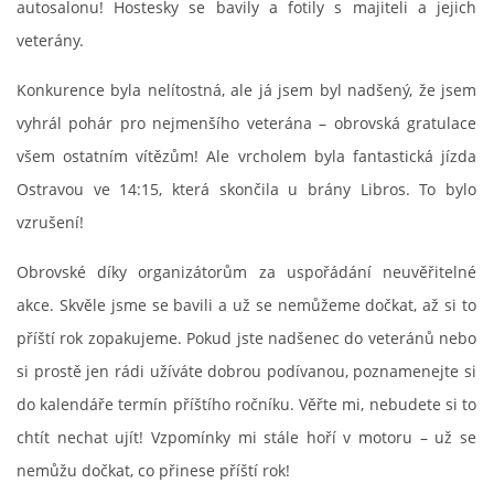
autosalonu! Hostesky se bavily a fotily s majiteli a jejich
veterány.
Zajímavé nápady, nebo jen rady??
Konkurence byla nelítostná, ale já jsem byl nadšený, že jsem
Old Fiat Club kontakty
vyhrál pohár pro nejmenšího veterána – obrovská gratulace
všem ostatním vítězům! Ale vrcholem byla fantastická jízda
Poháry a ceny členů klubu
Ostravou ve 14:15, která skončila u brány Libros. To bylo
vzrušení!
Vývozy a osvědčení
Obrovské díky organizátorům za uspořádání neuvěřitelné
akce. Skvěle jsme se bavili a už se nemůžeme dočkat, až si to
Benzín - Čas bioblaženosti přichází
příští rok zopakujeme. Pokud jste nadšenec do veteránů nebo
si prostě jen rádi užíváte dobrou podívanou, poznamenejte si
Moderní nafta
do kalendáře termín příštího ročníku. Věřte mi, nebudete si to
chtít nechat ujít! Vzpomínky mi stále hoří v motoru – už se
Stanovy Old Fiat Clubu, z. s.
nemůžu dočkat, co přinese příští rok!