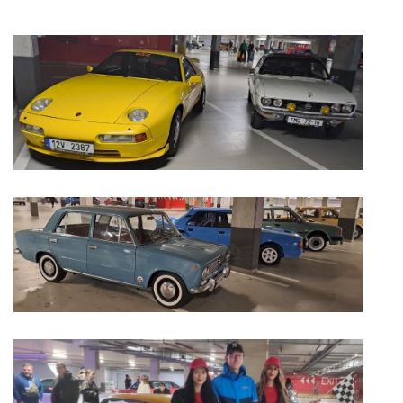
GDPR
oldfiatclub@seznam.cz |
RSS