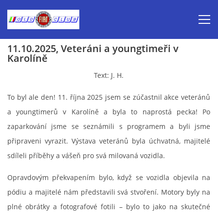
11.10.2025, Veteráni a youngtimeři v
Karolíně
Úvod
Text: J. H.
Inzerce prodej
To byl ale den! 11. října 2025 jsem se zúčastnil akce veteránů
a youngtimerů v Karolíně a byla to naprostá pecka! Po
Aktuálně-pozvánky
zaparkování jsme se seznámili s programem a byli jsme
připraveni vyrazit. Výstava veteránů byla úchvatná, majitelé
Kalendář veteránských akcí 2026
sdíleli příběhy a vášeň pro svá milovaná vozidla.
Opravdovým překvapením bylo, když se vozidla objevila na
Prvomájová jízda 2026
pódiu a majitelé nám představili svá stvoření. Motory byly na
plné obrátky a fotografové fotili – bylo to jako na skutečné
Old Fiat Club historie