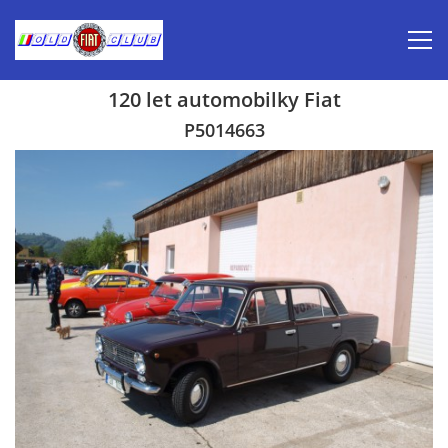
120 let automobilky Fiat
Úvod
P5014663
Inzerce prodej
Aktuálně-pozvánky
Kalendář veteránských akcí 2026
Prvomájová jízda 2026
Old Fiat Club historie