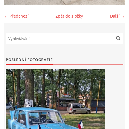
Zajímavé nápady, nebo jen rady??
← Předchozí
Zpět do složky
Další →
Old Fiat Club kontakty
Poháry a ceny členů klubu
POSLEDNÍ FOTOGRAFIE
Vývozy a osvědčení
Benzín - Čas bioblaženosti přichází
Moderní nafta
Stanovy Old Fiat Clubu, z. s.