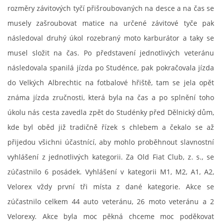
rozměry závitových tyčí přišroubovaných na desce a na čas se
Zajímavé nápady, nebo jen rady??
musely zašroubovat matice na určené závitové tyče pak
následoval druhý úkol rozebraný moto karburátor a taky se
Old Fiat Club kontakty
musel složit na čas. Po představení jednotlivých veteránu
následovala spanilá jízda po Studénce, pak pokračovala jízda
Poháry a ceny členů klubu
do Velkých Albrechtic na fotbalové hřiště, tam se jela opět
známa jízda zručnosti, která byla na čas a po splnění toho
Vývozy a osvědčení
úkolu nás cesta zavedla zpět do Studénky před Dělnický dům,
kde byl oběd již tradičně řízek s chlebem a čekalo se až
Benzín - Čas bioblaženosti přichází
přijedou všichni účastnící, aby mohlo proběhnout slavnostní
vyhlášení z jednotlivých kategorii. Za Old Fiat Club, z. s., se
Moderní nafta
zúčastnilo 6 posádek. Vyhlášení v kategorii M1, M2, A1, A2,
Velorex vždy první tři místa z dané kategorie. Akce se
Stanovy Old Fiat Clubu, z. s.
zúčastnilo celkem 44 auto veteránu, 26 moto veteránu a 2
Velorexy. Akce byla moc pěkná chceme moc poděkovat