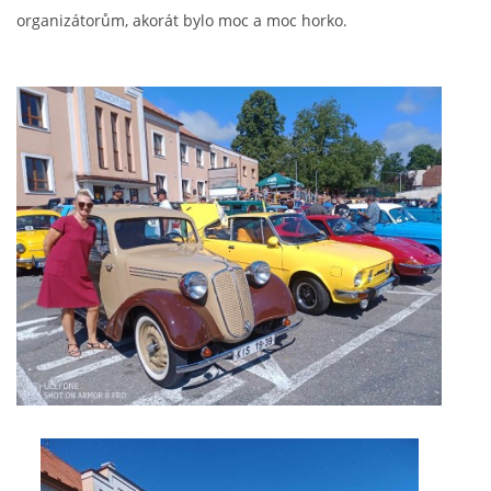
GDPR
organizátorům, akorát bylo moc a moc horko.
oldfiatclub@seznam.cz |
RSS