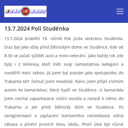
13.7.2024 Poli Studénka
Úvod
13.7.2024 proběhl 18. ročník Poli jízda veteránu Studénka.
Sraz byl jako vždy před Dělnickým dome ve Studénce. Kde od
Inzerce prodej
8.30 se začali sjíždět auto a moto veteráni. Jako každý rok zde
byly i 2 Velorexy, kteří měli svoji samostatnou kategorii a
Aktuálně-pozvánky
soutěžili mezi sebou. Já jsem byl pozván jako spolujezdec do
Trabanta 601 čemuž jsem neodolal. Ráno jsem přijel civilním
Kalendář veteránských akcí 2026
autem ke kamarádovi, který bydlí ve Studénce. U kamaráda
jsem nechal zaparkované civilní vozidlo a nasedl k němu do
Prvomájová jízda 2026
Trabanta a jeli před Dělnický dům ve Studénce. Po
zaregistrování a zaplacení startovného následovala volná
Old Fiat Club historie
zábava a plnění prvních dvou úkolu. První úkol byl různé