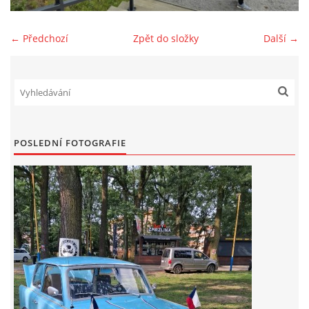
Zajímavé nápady, nebo jen rady??
← Předchozí
Zpět do složky
Další →
Old Fiat Club kontakty
Poháry a ceny členů klubu
POSLEDNÍ FOTOGRAFIE
Vývozy a osvědčení
Benzín - Čas bioblaženosti přichází
Moderní nafta
Stanovy Old Fiat Clubu, z. s.