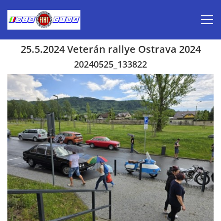
25.5.2024 Veterán rallye Ostrava 2024
Úvod
20240525_133822
Inzerce prodej
Aktuálně-pozvánky
Kalendář veteránských akcí 2026
Prvomájová jízda 2026
Old Fiat Club historie