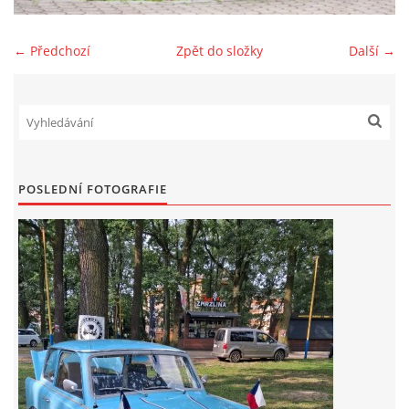
Zajímavé nápady, nebo jen rady??
← Předchozí
Zpět do složky
Další →
Old Fiat Club kontakty
Poháry a ceny členů klubu
POSLEDNÍ FOTOGRAFIE
Vývozy a osvědčení
Benzín - Čas bioblaženosti přichází
Moderní nafta
Stanovy Old Fiat Clubu, z. s.