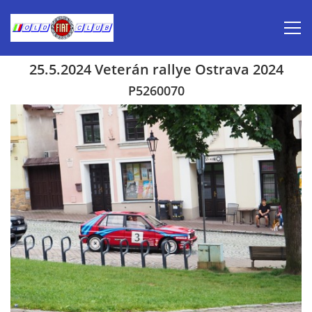
25.5.2024 Veterán rallye Ostrava 2024
Úvod
P5260070
Inzerce prodej
Aktuálně-pozvánky
Kalendář veteránských akcí 2026
Prvomájová jízda 2026
Old Fiat Club historie