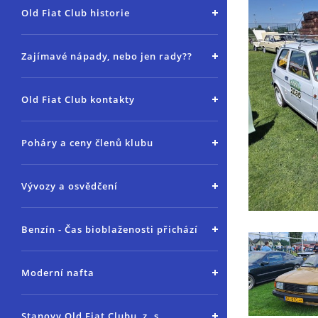
Old Fiat Club historie
Zajímavé nápady, nebo jen rady??
Old Fiat Club kontakty
Poháry a ceny členů klubu
Vývozy a osvědčení
Benzín - Čas bioblaženosti přichází
Moderní nafta
Stanovy Old Fiat Clubu, z. s.