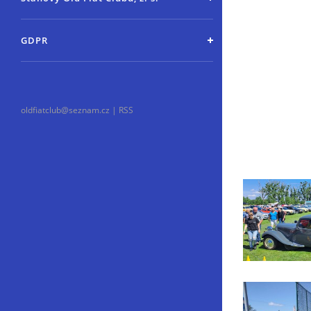
GDPR
oldfiatclub@seznam.cz |
RSS