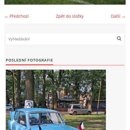
Zajímavé nápady, nebo jen rady??
← Předchozí
Zpět do složky
Další →
Old Fiat Club kontakty
Poháry a ceny členů klubu
POSLEDNÍ FOTOGRAFIE
Vývozy a osvědčení
Benzín - Čas bioblaženosti přichází
Moderní nafta
Stanovy Old Fiat Clubu, z. s.