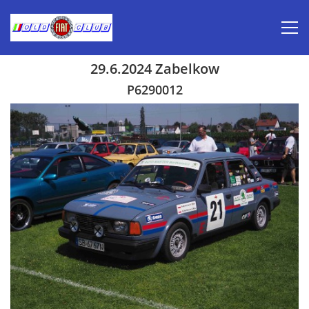
29.6.2024 Zabelkow
Úvod
P6290012
Inzerce prodej
Aktuálně-pozvánky
Kalendář veteránských akcí 2026
Prvomájová jízda 2026
Old Fiat Club historie