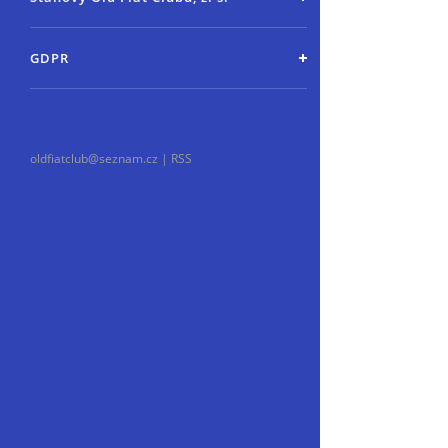
GDPR
oldfiatclub@seznam.cz |
RSS