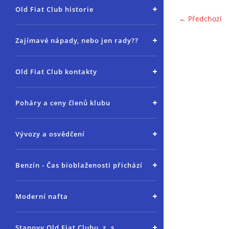
Old Fiat Club historie
← Předchozí
Zajímavé nápady, nebo jen rady??
Old Fiat Club kontakty
Poháry a ceny členů klubu
Vývozy a osvědčení
Benzín - Čas bioblaženosti přichází
Moderní nafta
Stanovy Old Fiat Clubu, z. s.