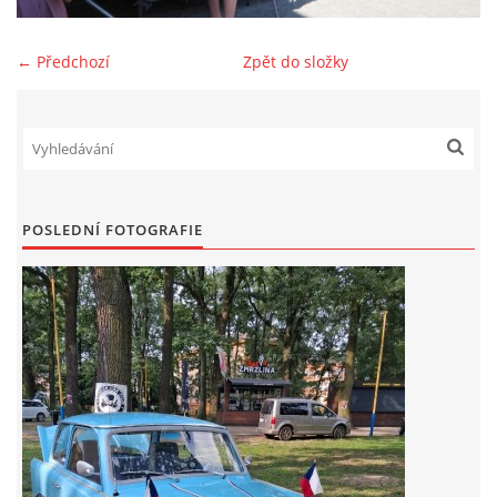
Zajímavé nápady, nebo jen rady??
← Předchozí
Zpět do složky
Old Fiat Club kontakty
Poháry a ceny členů klubu
POSLEDNÍ FOTOGRAFIE
Vývozy a osvědčení
Benzín - Čas bioblaženosti přichází
Moderní nafta
Stanovy Old Fiat Clubu, z. s.