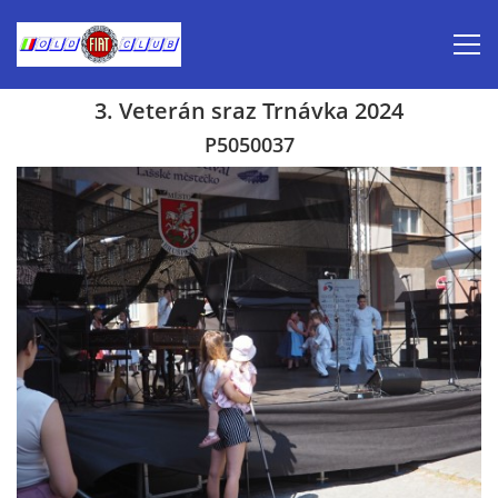
3. Veterán sraz Trnávka 2024
Úvod
P5050037
Inzerce prodej
Aktuálně-pozvánky
Kalendář veteránských akcí 2026
Prvomájová jízda 2026
Old Fiat Club historie