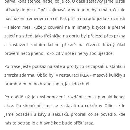
barva, konzistence, hádej co je co. U další zastávky jsme luštili
GDPR
přísady do piva. Opět zajímavé. Aby toho nebylo málo, čekalo
nás házení řemenem na cíl. Pak přišla na řadu jízda zručnosti
- slalom mezi kužely, couvání na milimetry k tyčce a přesné
oldfiatclub@seznam.cz |
RSS
zajetí na střed. Jako třešnička na dortu byl přejezd přes prkna
a zastavení zadním kolem přesně na čtverci. Každý úkol
prověřil něco jiného - oko, cit v noze i nervy spolujezdce.
Po trase ještě poukaz na kafe a pro ty co se zapsali u stánku i
zmrzka zdarma. Oběd byl v restauraci IKEA - masové kuličky s
bramborem nebo hranolkama, jak kdo chtěl.
Po obědě už jen vyhodnocení, rozdání cen a pomalý konec
akce. Po skončení jsme se zastavili do cukrárny Ollies, kde
jsme poseděli u kávy a zákusků, probrali co se povedlo, kde
nás to potrápilo a hlavně kde bude příští sraz.