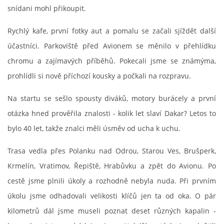
snídani mohl přikoupit.
Zajímavé nápady, nebo jen rady??
Rychlý kafe, první fotky aut a pomalu se začali sjíždět další
účastníci. Parkoviště před Avionem se měnilo v přehlídku
Old Fiat Club kontakty
chromu a zajímavých příběhů. Pokecali jsme se známýma,
prohlídli si nově příchozí kousky a počkali na rozpravu.
Poháry a ceny členů klubu
Na startu se sešlo spousty diváků, motory burácely a první
Vývozy a osvědčení
otázka hned prověřila znalosti - kolik let slaví Dakar? Letos to
bylo 40 let, takže znalci měli úsměv od ucha k uchu.
Benzín - Čas bioblaženosti přichází
Trasa vedla přes Polanku nad Odrou, Starou Ves, Brušperk,
Krmelín, Vratimov, Řepiště, Hrabůvku a zpět do Avionu. Po
Moderní nafta
cestě jsme plnili úkoly a rozhodně nebyla nuda. Při prvním
úkolu jsme odhadovali velikosti klíčů jen ta od oka. O pár
Stanovy Old Fiat Clubu, z. s.
kilometrů dál jsme museli poznat deset různých kapalin -