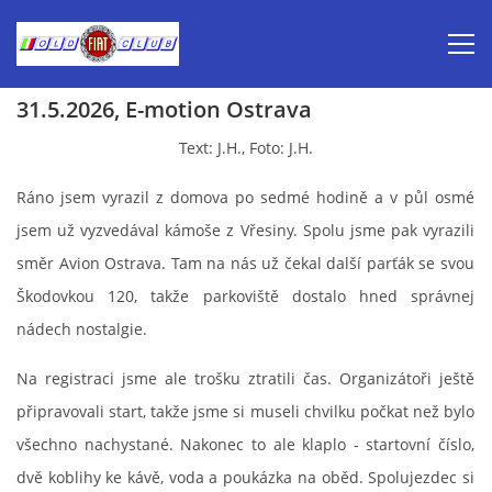
31.5.2026, E-motion Ostrava
Úvod
Text: J.H., Foto: J.H.
Ráno jsem vyrazil z domova po sedmé hodině a v půl osmé
Inzerce prodej
jsem už vyzvedával kámoše z Vřesiny. Spolu jsme pak vyrazili
směr Avion Ostrava. Tam na nás už čekal další parťák se svou
Aktuálně-pozvánky
Škodovkou 120, takže parkoviště dostalo hned správnej
nádech nostalgie.
Kalendář veteránských akcí 2026
Na registraci jsme ale trošku ztratili čas. Organizátoři ještě
Prvomájová jízda 2026
připravovali start, takže jsme si museli chvilku počkat než bylo
všechno nachystané. Nakonec to ale klaplo - startovní číslo,
Old Fiat Club historie
dvě koblihy ke kávě, voda a poukázka na oběd. Spolujezdec si