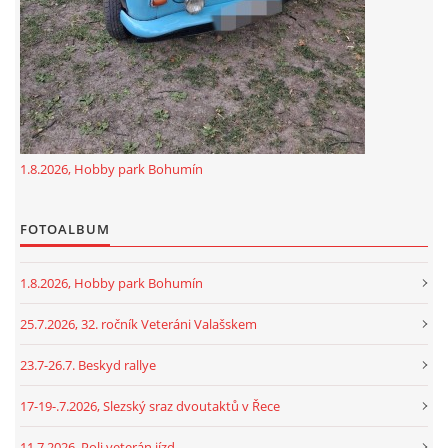
1.8.2026, Hobby park Bohumín
FOTOALBUM
1.8.2026, Hobby park Bohumín
25.7.2026, 32. ročník Veteráni Valašskem
23.7-26.7. Beskyd rallye
17-19-.7.2026, Slezský sraz dvoutaktů v Řece
11.7.2026, Poli veterán jízd