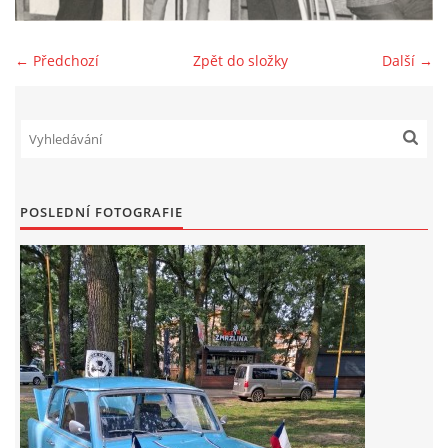
Zajímavé nápady, nebo jen rady??
← Předchozí
Zpět do složky
Další →
Old Fiat Club kontakty
Poháry a ceny členů klubu
POSLEDNÍ FOTOGRAFIE
Vývozy a osvědčení
Benzín - Čas bioblaženosti přichází
Moderní nafta
Stanovy Old Fiat Clubu, z. s.