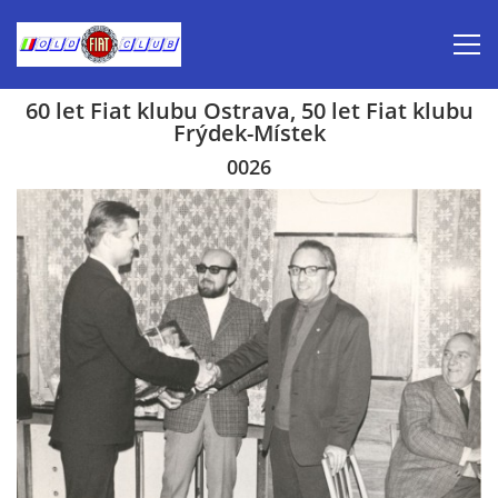
60 let Fiat klubu Ostrava, 50 let Fiat klubu
Frýdek-Místek
Úvod
0026
Inzerce prodej
Aktuálně-pozvánky
Kalendář veteránských akcí 2026
Prvomájová jízda 2026
Old Fiat Club historie