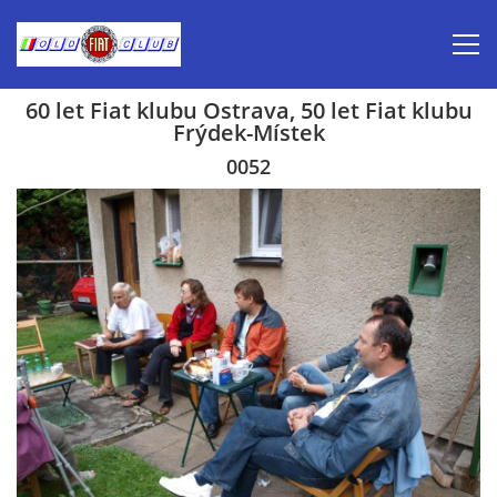
60 let Fiat klubu Ostrava, 50 let Fiat klubu
Frýdek-Místek
Úvod
0052
Inzerce prodej
Aktuálně-pozvánky
Kalendář veteránských akcí 2026
Prvomájová jízda 2026
Old Fiat Club historie