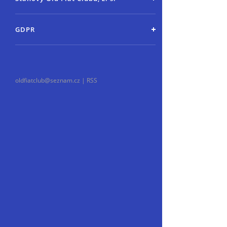
GDPR
oldfiatclub@seznam.cz |
RSS