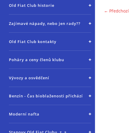
Old Fiat Club historie
← Předchozí
Zajímavé nápady, nebo jen rady??
Old Fiat Club kontakty
Poháry a ceny členů klubu
Vývozy a osvědčení
Benzín - Čas bioblaženosti přichází
Moderní nafta
Stanovy Old Fiat Clubu, z. s.