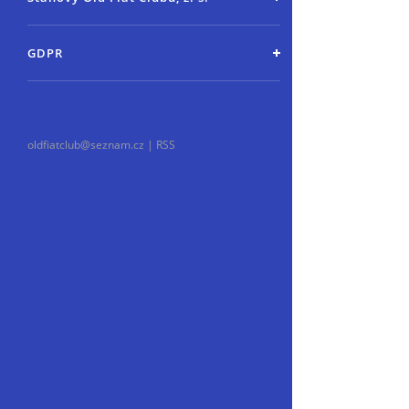
GDPR
oldfiatclub@seznam.cz |
RSS