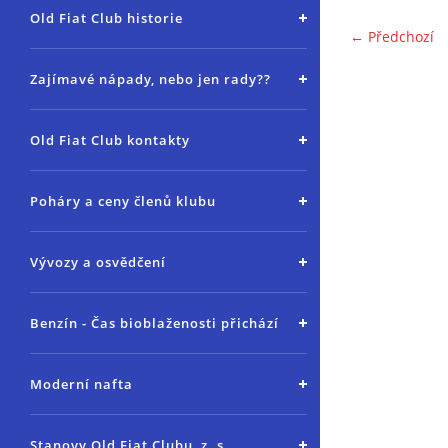
Old Fiat Club historie
← Předchozí
Zajímavé nápady, nebo jen rady??
Old Fiat Club kontakty
Poháry a ceny členů klubu
Vývozy a osvědčení
Benzín - Čas bioblaženosti přichází
Moderní nafta
Stanovy Old Fiat Clubu, z. s.