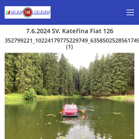
7.6.2024 SV. Kateřina Fiat 126
Úvod
352799221_10224179775229749_635850252856174
(1)
Inzerce prodej
Aktuálně-pozvánky
Kalendář veteránských akcí 2026
Prvomájová jízda 2026
Old Fiat Club historie