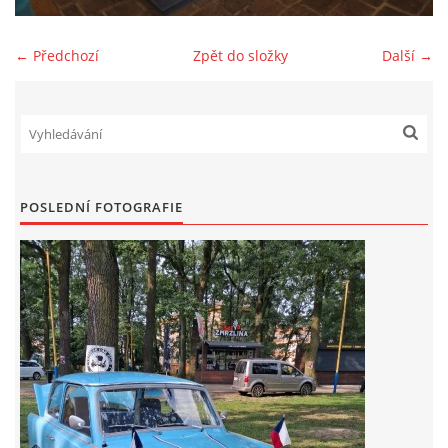
Zajímavé nápady, nebo jen rady??
← Předchozí
Zpět do složky
Další →
Old Fiat Club kontakty
Poháry a ceny členů klubu
POSLEDNÍ FOTOGRAFIE
Vývozy a osvědčení
Benzín - Čas bioblaženosti přichází
Moderní nafta
Stanovy Old Fiat Clubu, z. s.