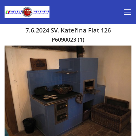
7.6.2024 SV. Kateřina Fiat 126
Úvod
P6090023 (1)
Inzerce prodej
Aktuálně-pozvánky
Kalendář veteránských akcí 2026
Prvomájová jízda 2026
Old Fiat Club historie