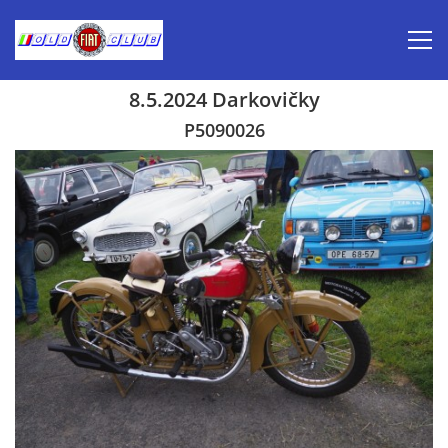
8.5.2024 Darkovičky
Úvod
P5090026
Inzerce prodej
Aktuálně-pozvánky
Kalendář veteránských akcí 2026
Prvomájová jízda 2026
Old Fiat Club historie