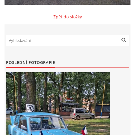
Zajímavé nápady, nebo jen rady??
Zpět do složky
Old Fiat Club kontakty
Poháry a ceny členů klubu
POSLEDNÍ FOTOGRAFIE
Vývozy a osvědčení
Benzín - Čas bioblaženosti přichází
Moderní nafta
Stanovy Old Fiat Clubu, z. s.