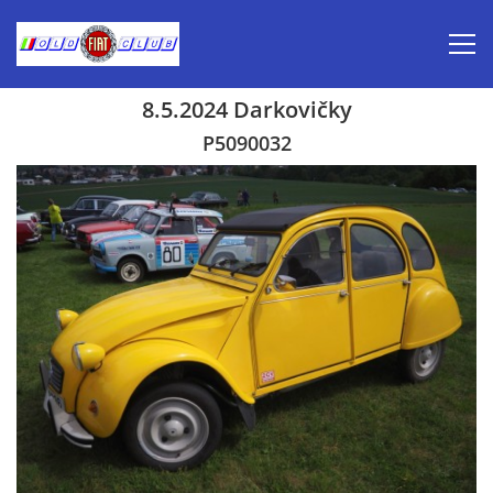
8.5.2024 Darkovičky
Úvod
P5090032
Inzerce prodej
Aktuálně-pozvánky
Kalendář veteránských akcí 2026
Prvomájová jízda 2026
Old Fiat Club historie