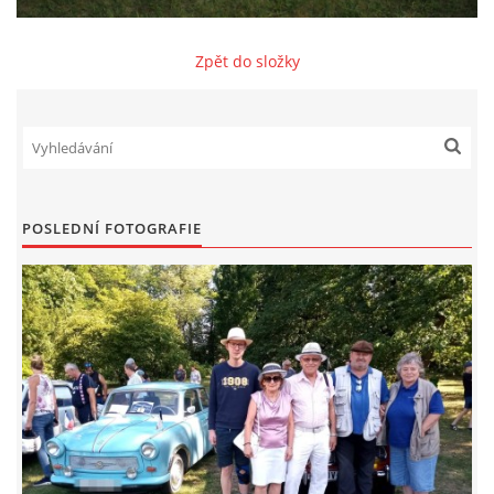
Zajímavé nápady, nebo jen rady??
Zpět do složky
Old Fiat Club kontakty
Poháry a ceny členů klubu
POSLEDNÍ FOTOGRAFIE
Vývozy a osvědčení
Benzín - Čas bioblaženosti přichází
Moderní nafta
Stanovy Old Fiat Clubu, z. s.