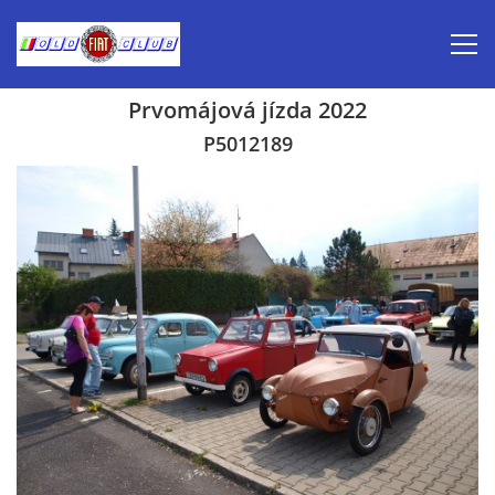
Prvomájová jízda 2022
Úvod
P5012189
Inzerce prodej
Aktuálně-pozvánky
Kalendář veteránských akcí 2026
Prvomájová jízda 2026
Old Fiat Club historie