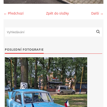
Zajímavé nápady, nebo jen rady??
← Předchozí
Zpět do složky
Další →
Old Fiat Club kontakty
Poháry a ceny členů klubu
POSLEDNÍ FOTOGRAFIE
Vývozy a osvědčení
Benzín - Čas bioblaženosti přichází
Moderní nafta
Stanovy Old Fiat Clubu, z. s.