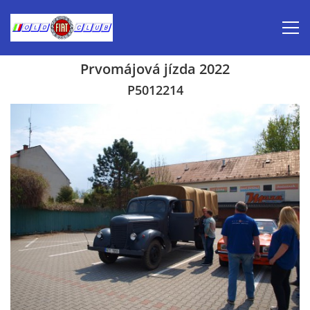
Prvomájová jízda 2022
Úvod
P5012214
Inzerce prodej
Aktuálně-pozvánky
Kalendář veteránských akcí 2026
Prvomájová jízda 2026
Old Fiat Club historie