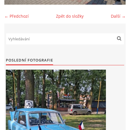
Zajímavé nápady, nebo jen rady??
← Předchozí
Zpět do složky
Další →
Old Fiat Club kontakty
Poháry a ceny členů klubu
POSLEDNÍ FOTOGRAFIE
Vývozy a osvědčení
Benzín - Čas bioblaženosti přichází
Moderní nafta
Stanovy Old Fiat Clubu, z. s.