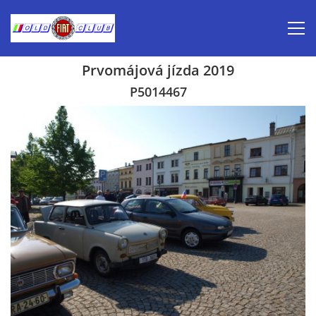
Prvomájová jízda 2019
Úvod
P5014467
Inzerce prodej
Aktuálně-pozvánky
Kalendář veteránských akcí 2026
Prvomájová jízda 2026
Old Fiat Club historie