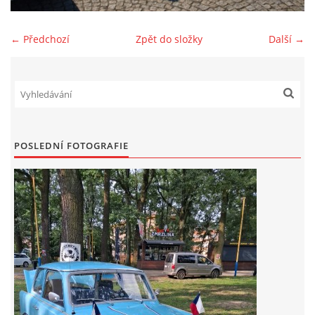
Zajímavé nápady, nebo jen rady??
← Předchozí
Zpět do složky
Další →
Old Fiat Club kontakty
Poháry a ceny členů klubu
POSLEDNÍ FOTOGRAFIE
Vývozy a osvědčení
Benzín - Čas bioblaženosti přichází
Moderní nafta
Stanovy Old Fiat Clubu, z. s.