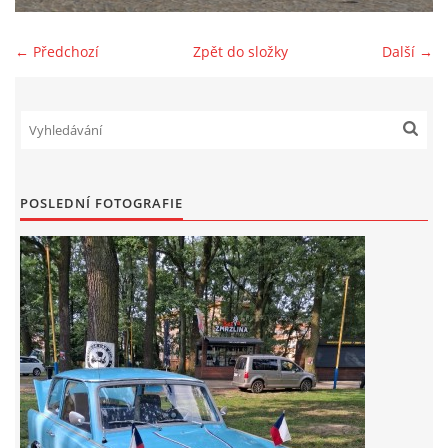
Zajímavé nápady, nebo jen rady??
← Předchozí
Zpět do složky
Další →
Old Fiat Club kontakty
Poháry a ceny členů klubu
POSLEDNÍ FOTOGRAFIE
Vývozy a osvědčení
Benzín - Čas bioblaženosti přichází
Moderní nafta
Stanovy Old Fiat Clubu, z. s.