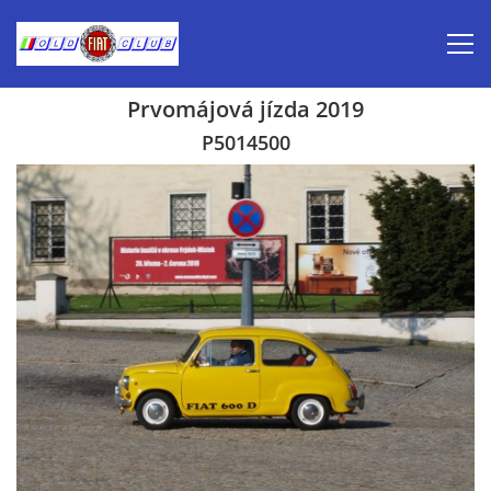
Prvomájová jízda 2019
Úvod
P5014500
Inzerce prodej
Aktuálně-pozvánky
Kalendář veteránských akcí 2026
Prvomájová jízda 2026
Old Fiat Club historie