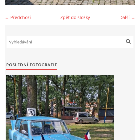
Zajímavé nápady, nebo jen rady??
← Předchozí
Zpět do složky
Další →
Old Fiat Club kontakty
Poháry a ceny členů klubu
POSLEDNÍ FOTOGRAFIE
Vývozy a osvědčení
Benzín - Čas bioblaženosti přichází
Moderní nafta
Stanovy Old Fiat Clubu, z. s.