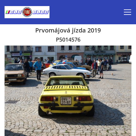
Prvomájová jízda 2019
Úvod
P5014576
Inzerce prodej
Aktuálně-pozvánky
Kalendář veteránských akcí 2026
Prvomájová jízda 2026
Old Fiat Club historie