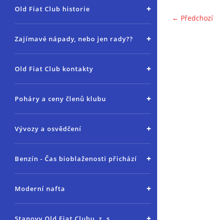
Old Fiat Club historie
← Předchozí
Zajímavé nápady, nebo jen rady??
Old Fiat Club kontakty
Poháry a ceny členů klubu
Vývozy a osvědčení
Benzín - Čas bioblaženosti přichází
Moderní nafta
Stanovy Old Fiat Clubu, z. s.