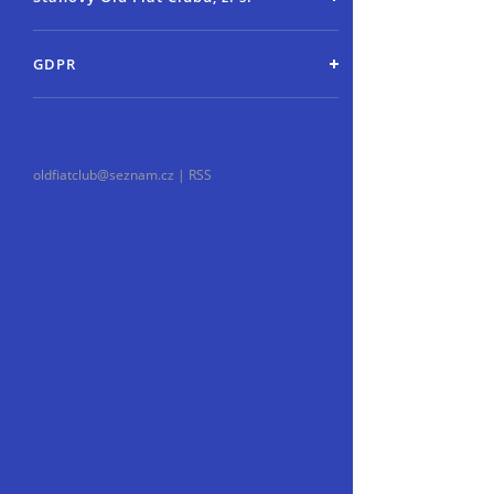
GDPR
oldfiatclub@seznam.cz |
RSS