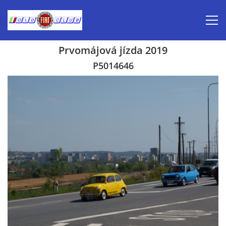
Prvomájová jízda 2019
Úvod
P5014646
Inzerce prodej
Aktuálně-pozvánky
Kalendář veteránských akcí 2026
Prvomájová jízda 2026
Old Fiat Club historie