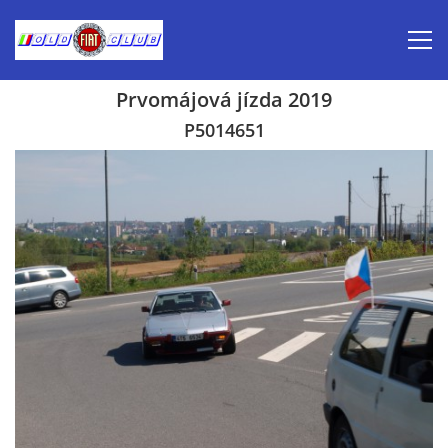
Prvomájová jízda 2019
Úvod
P5014651
Inzerce prodej
Aktuálně-pozvánky
Kalendář veteránských akcí 2026
Prvomájová jízda 2026
Old Fiat Club historie