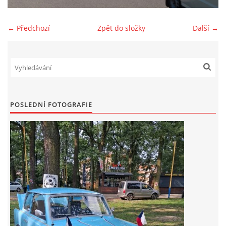
Zajímavé nápady, nebo jen rady??
← Předchozí
Zpět do složky
Další →
Old Fiat Club kontakty
Poháry a ceny členů klubu
POSLEDNÍ FOTOGRAFIE
Vývozy a osvědčení
Benzín - Čas bioblaženosti přichází
Moderní nafta
Stanovy Old Fiat Clubu, z. s.