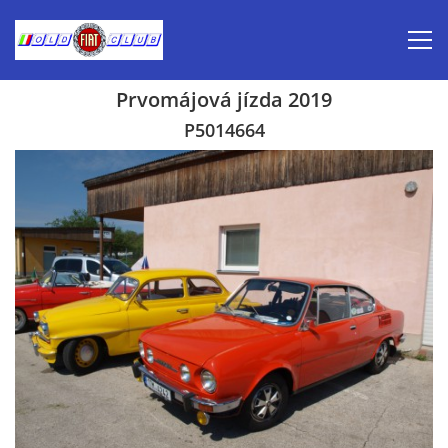
Prvomájová jízda 2019
Úvod
P5014664
Inzerce prodej
Aktuálně-pozvánky
Kalendář veteránských akcí 2026
Prvomájová jízda 2026
Old Fiat Club historie