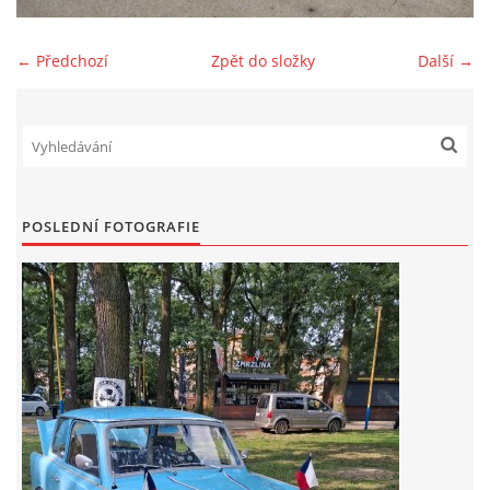
Zajímavé nápady, nebo jen rady??
← Předchozí
Zpět do složky
Další →
Old Fiat Club kontakty
Poháry a ceny členů klubu
POSLEDNÍ FOTOGRAFIE
Vývozy a osvědčení
Benzín - Čas bioblaženosti přichází
Moderní nafta
Stanovy Old Fiat Clubu, z. s.