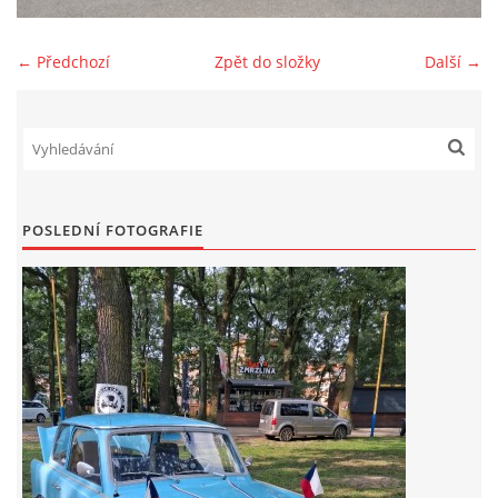
Zajímavé nápady, nebo jen rady??
← Předchozí
Zpět do složky
Další →
Old Fiat Club kontakty
Poháry a ceny členů klubu
POSLEDNÍ FOTOGRAFIE
Vývozy a osvědčení
Benzín - Čas bioblaženosti přichází
Moderní nafta
Stanovy Old Fiat Clubu, z. s.