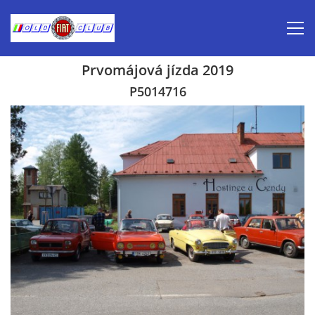
Prvomájová jízda 2019
Úvod
P5014716
Inzerce prodej
Aktuálně-pozvánky
Kalendář veteránských akcí 2026
Prvomájová jízda 2026
Old Fiat Club historie