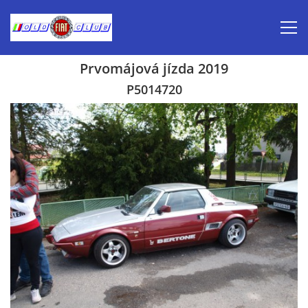
Prvomájová jízda 2019
Úvod
P5014720
Inzerce prodej
Aktuálně-pozvánky
Kalendář veteránských akcí 2026
Prvomájová jízda 2026
Old Fiat Club historie