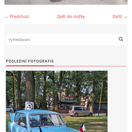
Zajímavé nápady, nebo jen rady??
← Předchozí
Zpět do složky
Další →
Old Fiat Club kontakty
Poháry a ceny členů klubu
POSLEDNÍ FOTOGRAFIE
Vývozy a osvědčení
Benzín - Čas bioblaženosti přichází
Moderní nafta
Stanovy Old Fiat Clubu, z. s.