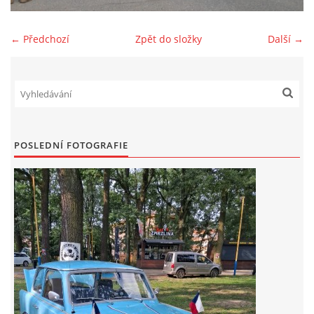
Zajímavé nápady, nebo jen rady??
← Předchozí
Zpět do složky
Další →
Old Fiat Club kontakty
Poháry a ceny členů klubu
POSLEDNÍ FOTOGRAFIE
Vývozy a osvědčení
Benzín - Čas bioblaženosti přichází
Moderní nafta
Stanovy Old Fiat Clubu, z. s.