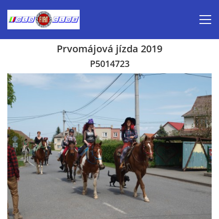
Prvomájová jízda 2019
Úvod
P5014723
Inzerce prodej
Aktuálně-pozvánky
Kalendář veteránských akcí 2026
Prvomájová jízda 2026
Old Fiat Club historie