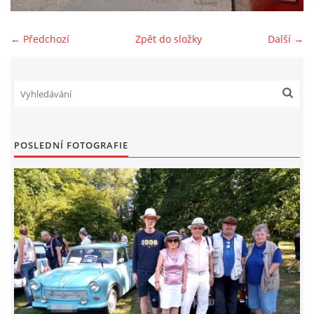
Zajímavé nápady, nebo jen rady??
← Předchozí
Zpět do složky
Další →
Old Fiat Club kontakty
Poháry a ceny členů klubu
POSLEDNÍ FOTOGRAFIE
Vývozy a osvědčení
Benzín - Čas bioblaženosti přichází
Moderní nafta
Stanovy Old Fiat Clubu, z. s.