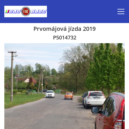
Prvomájová jízda 2019
Úvod
P5014732
Inzerce prodej
Aktuálně-pozvánky
Kalendář veteránských akcí 2026
Prvomájová jízda 2026
Old Fiat Club historie