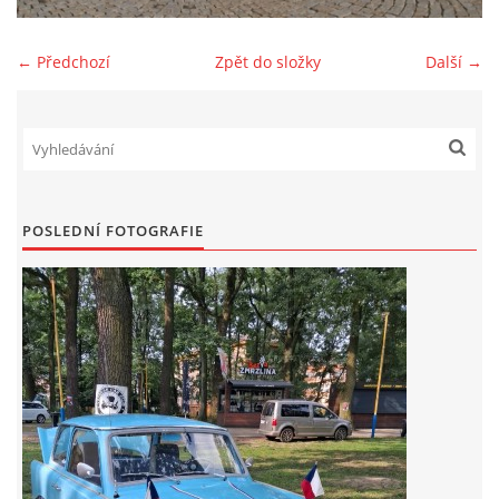
Zajímavé nápady, nebo jen rady??
← Předchozí
Zpět do složky
Další →
Old Fiat Club kontakty
Poháry a ceny členů klubu
POSLEDNÍ FOTOGRAFIE
Vývozy a osvědčení
Benzín - Čas bioblaženosti přichází
Moderní nafta
Stanovy Old Fiat Clubu, z. s.