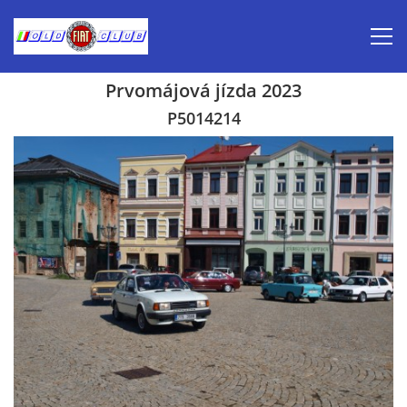
Prvomájová jízda 2023
Úvod
P5014214
Inzerce prodej
Aktuálně-pozvánky
Kalendář veteránských akcí 2026
Prvomájová jízda 2026
Old Fiat Club historie