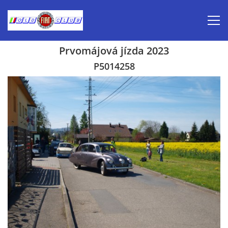
Prvomájová jízda 2023
Úvod
P5014258
Inzerce prodej
Aktuálně-pozvánky
Kalendář veteránských akcí 2026
Prvomájová jízda 2026
Old Fiat Club historie