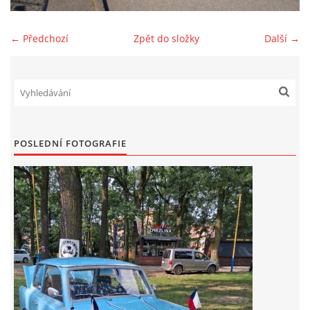
Zajímavé nápady, nebo jen rady??
← Předchozí
Zpět do složky
Další →
Old Fiat Club kontakty
Poháry a ceny členů klubu
POSLEDNÍ FOTOGRAFIE
Vývozy a osvědčení
Benzín - Čas bioblaženosti přichází
Moderní nafta
Stanovy Old Fiat Clubu, z. s.