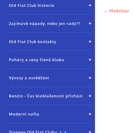
Old Fiat Club historie
← Předchozí
Zajímavé nápady, nebo jen rady??
Old Fiat Club kontakty
Poháry a ceny členů klubu
Vývozy a osvědčení
Benzín - Čas bioblaženosti přichází
Moderní nafta
Stanovy Old Fiat Clubu, z. s.