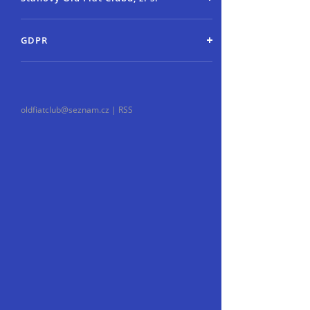
GDPR
oldfiatclub@seznam.cz |
RSS