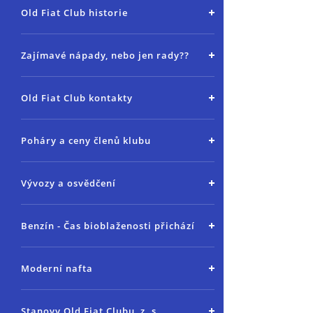
Old Fiat Club historie
Zajímavé nápady, nebo jen rady??
Old Fiat Club kontakty
Poháry a ceny členů klubu
Vývozy a osvědčení
Benzín - Čas bioblaženosti přichází
Moderní nafta
Stanovy Old Fiat Clubu, z. s.