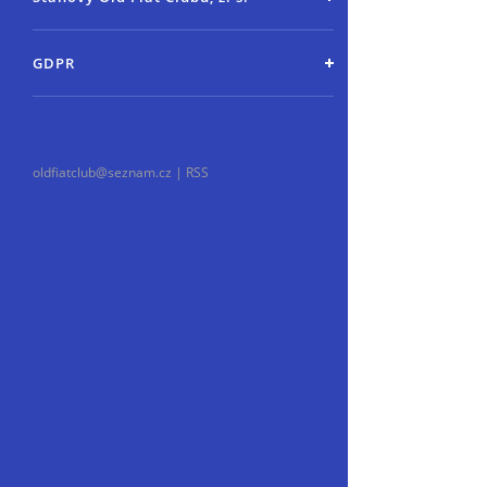
GDPR
oldfiatclub@seznam.cz |
RSS