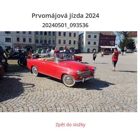
Prvomájová jízda 2024
20240501_093536
Zpět do složky