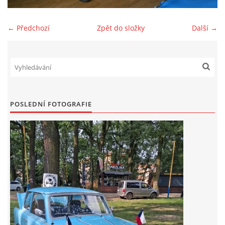
Zajímavé nápady, nebo jen rady??
← Předchozí
Zpět do složky
Další →
Old Fiat Club kontakty
Poháry a ceny členů klubu
POSLEDNÍ FOTOGRAFIE
Vývozy a osvědčení
Benzín - Čas bioblaženosti přichází
Moderní nafta
Stanovy Old Fiat Clubu, z. s.