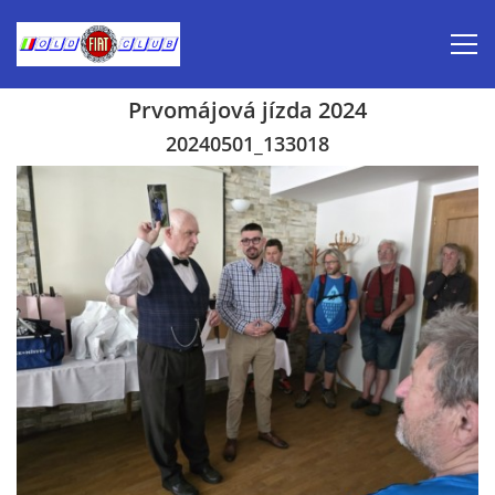
Prvomájová jízda 2024
Úvod
20240501_133018
Inzerce prodej
Aktuálně-pozvánky
Kalendář veteránských akcí 2026
Prvomájová jízda 2026
Old Fiat Club historie