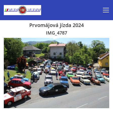
Prvomájová jízda 2024
Úvod
IMG_4787
Inzerce prodej
Aktuálně-pozvánky
Kalendář veteránských akcí 2026
Prvomájová jízda 2026
Old Fiat Club historie