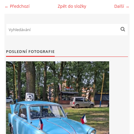
← Předchozí
Zpět do složky
Další →
Zajímavé nápady, nebo jen rady??
Old Fiat Club kontakty
Poháry a ceny členů klubu
POSLEDNÍ FOTOGRAFIE
Vývozy a osvědčení
Benzín - Čas bioblaženosti přichází
Moderní nafta
Stanovy Old Fiat Clubu, z. s.