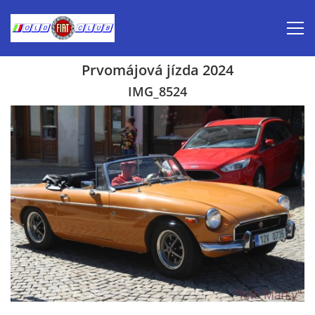
Prvomájová jízda 2024
Úvod
IMG_8524
Inzerce prodej
Aktuálně-pozvánky
Kalendář veteránských akcí 2026
Prvomájová jízda 2026
Old Fiat Club historie