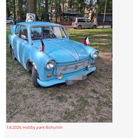
GDPR
oldfiatclub@seznam.cz |
RSS
1.8.2026, Hobby park Bohumín