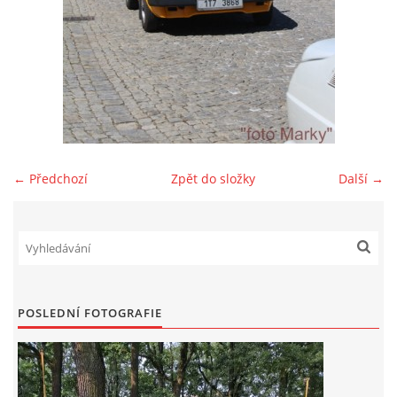
Zajímavé nápady, nebo jen rady??
Old Fiat Club kontakty
Poháry a ceny členů klubu
← Předchozí
Zpět do složky
Další →
Vývozy a osvědčení
Benzín - Čas bioblaženosti přichází
Moderní nafta
POSLEDNÍ FOTOGRAFIE
Stanovy Old Fiat Clubu, z. s.