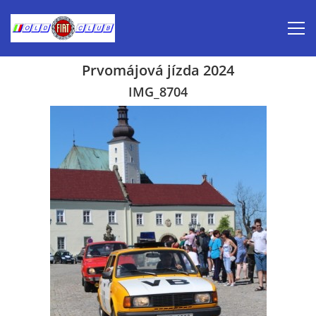
Prvomájová jízda 2024
Úvod
IMG_8704
Inzerce prodej
Aktuálně-pozvánky
Kalendář veteránských akcí 2026
Prvomájová jízda 2026
Old Fiat Club historie