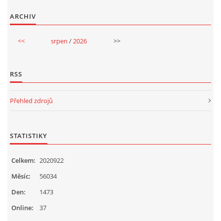
ARCHIV
<<
srpen
/
2026
>>
RSS
Přehled zdrojů
STATISTIKY
Celkem:
2020922
Měsíc:
56034
Den:
1473
Online:
37