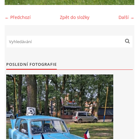
Zajímavé nápady, nebo jen rady??
← Předchozí
Zpět do složky
Další →
Old Fiat Club kontakty
Poháry a ceny členů klubu
POSLEDNÍ FOTOGRAFIE
Vývozy a osvědčení
Benzín - Čas bioblaženosti přichází
Moderní nafta
Stanovy Old Fiat Clubu, z. s.