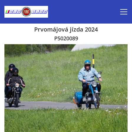
Prvomájová jízda 2024
Úvod
P5020089
Inzerce prodej
Aktuálně-pozvánky
Kalendář veteránských akcí 2026
Prvomájová jízda 2026
Old Fiat Club historie