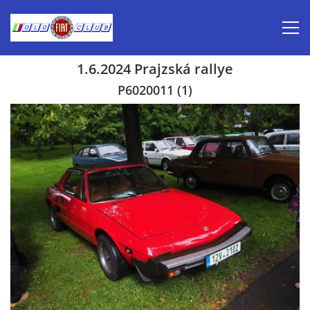
1.6.2024 Prajzská rallye
Úvod
P6020011 (1)
Inzerce prodej
Aktuálně-pozvánky
Kalendář veteránských akcí 2026
Prvomájová jízda 2026
Old Fiat Club historie