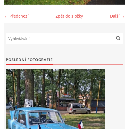
Zajímavé nápady, nebo jen rady??
← Předchozí
Zpět do složky
Další →
Old Fiat Club kontakty
Poháry a ceny členů klubu
POSLEDNÍ FOTOGRAFIE
Vývozy a osvědčení
Benzín - Čas bioblaženosti přichází
Moderní nafta
Stanovy Old Fiat Clubu, z. s.