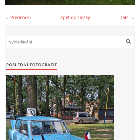
Zajímavé nápady, nebo jen rady??
← Předchozí
Zpět do složky
Další →
Old Fiat Club kontakty
Poháry a ceny členů klubu
POSLEDNÍ FOTOGRAFIE
Vývozy a osvědčení
Benzín - Čas bioblaženosti přichází
Moderní nafta
Stanovy Old Fiat Clubu, z. s.