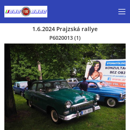
1.6.2024 Prajzská rallye
Úvod
P6020013 (1)
Inzerce prodej
Aktuálně-pozvánky
Kalendář veteránských akcí 2026
Prvomájová jízda 2026
Old Fiat Club historie