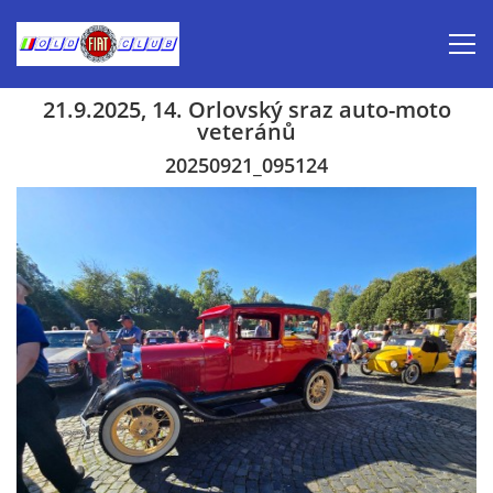
21.9.2025, 14. Orlovský sraz auto-moto
veteránů
Úvod
20250921_095124
Inzerce prodej
Aktuálně-pozvánky
Kalendář veteránských akcí 2026
Prvomájová jízda 2026
Old Fiat Club historie