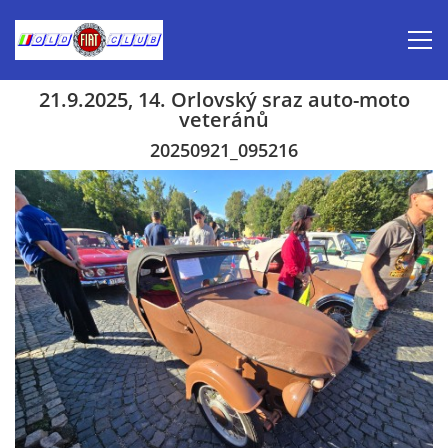
21.9.2025, 14. Orlovský sraz auto-moto
veteránů
Úvod
20250921_095216
Inzerce prodej
Aktuálně-pozvánky
Kalendář veteránských akcí 2026
Prvomájová jízda 2026
Old Fiat Club historie