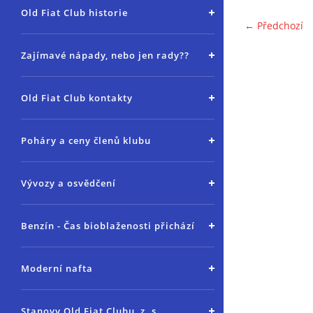
Old Fiat Club historie
← Předchozí
Zajímavé nápady, nebo jen rady??
Old Fiat Club kontakty
Poháry a ceny členů klubu
Vývozy a osvědčení
Benzín - Čas bioblaženosti přichází
Moderní nafta
Stanovy Old Fiat Clubu, z. s.