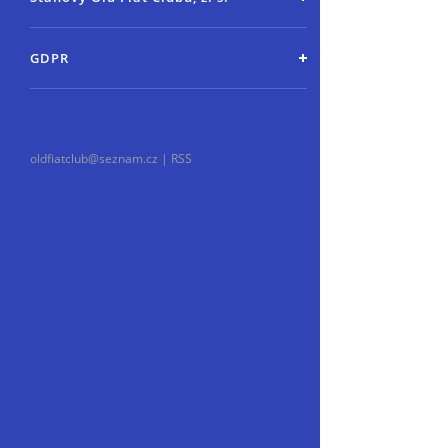
GDPR
oldfiatclub@seznam.cz |
RSS