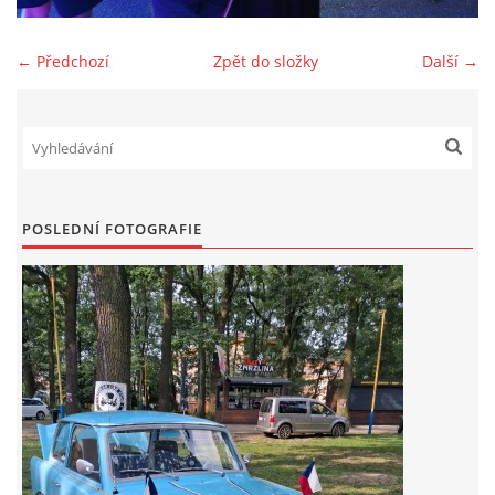
Zajímavé nápady, nebo jen rady??
← Předchozí
Zpět do složky
Další →
Old Fiat Club kontakty
Poháry a ceny členů klubu
POSLEDNÍ FOTOGRAFIE
Vývozy a osvědčení
Benzín - Čas bioblaženosti přichází
Moderní nafta
Stanovy Old Fiat Clubu, z. s.