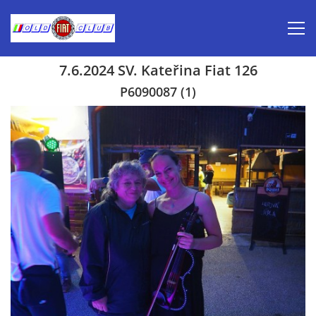
7.6.2024 SV. Kateřina Fiat 126
Úvod
P6090087 (1)
Inzerce prodej
Aktuálně-pozvánky
Kalendář veteránských akcí 2026
Prvomájová jízda 2026
Old Fiat Club historie