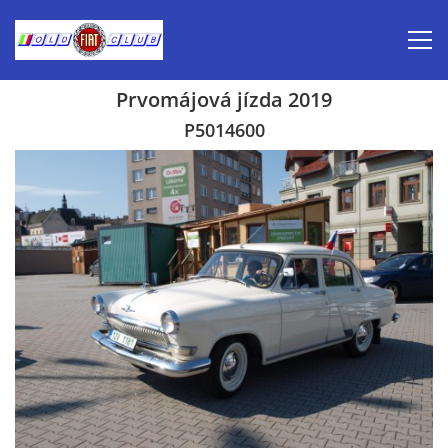
Prvomájová jízda 2019
Úvod
P5014600
Inzerce prodej
Aktuálně-pozvánky
Kalendář veteránských akcí 2026
Prvomájová jízda 2026
Old Fiat Club historie