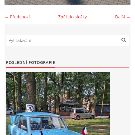
Zajímavé nápady, nebo jen rady??
← Předchozí
Zpět do složky
Další →
Old Fiat Club kontakty
Poháry a ceny členů klubu
POSLEDNÍ FOTOGRAFIE
Vývozy a osvědčení
Benzín - Čas bioblaženosti přichází
Moderní nafta
Stanovy Old Fiat Clubu, z. s.