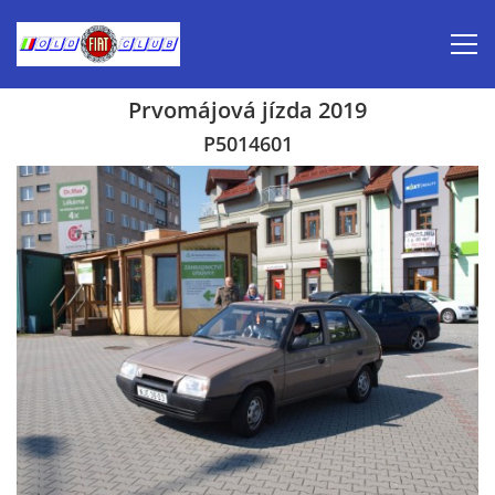
Prvomájová jízda 2019
Úvod
P5014601
Inzerce prodej
Aktuálně-pozvánky
Kalendář veteránských akcí 2026
Prvomájová jízda 2026
Old Fiat Club historie