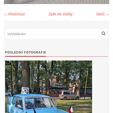
Zajímavé nápady, nebo jen rady??
← Předchozí
Zpět do složky
Další →
Old Fiat Club kontakty
Poháry a ceny členů klubu
POSLEDNÍ FOTOGRAFIE
Vývozy a osvědčení
Benzín - Čas bioblaženosti přichází
Moderní nafta
Stanovy Old Fiat Clubu, z. s.